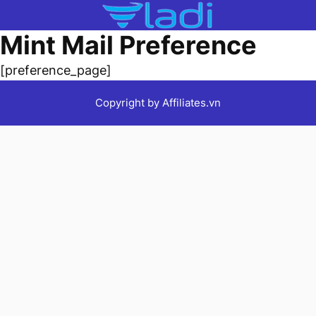
Chuyển
đến
Mint Mail Preference
nội
dung
[preference_page]
Copyright by Affiliates.vn