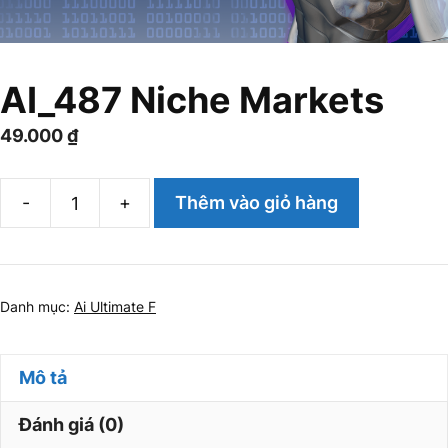
AI_487 Niche Markets
49.000
₫
-
+
Thêm vào giỏ hàng
AI_487
Niche
Markets
số
Danh mục:
Ai Ultimate F
lượng
Mô tả
Đánh giá (0)