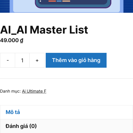
AI_AI Master List
49.000
₫
-
+
Thêm vào giỏ hàng
AI_AI
Master
List
số
Danh mục:
Ai Ultimate F
lượng
Mô tả
Đánh giá (0)