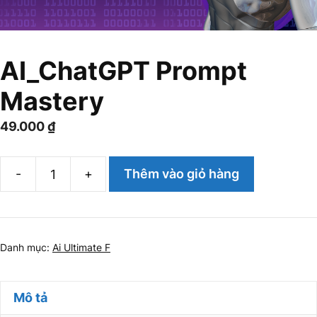
AI_ChatGPT Prompt
Mastery
49.000
₫
-
+
Thêm vào giỏ hàng
AI_ChatGPT
Prompt
Mastery
số
Danh mục:
Ai Ultimate F
lượng
Mô tả